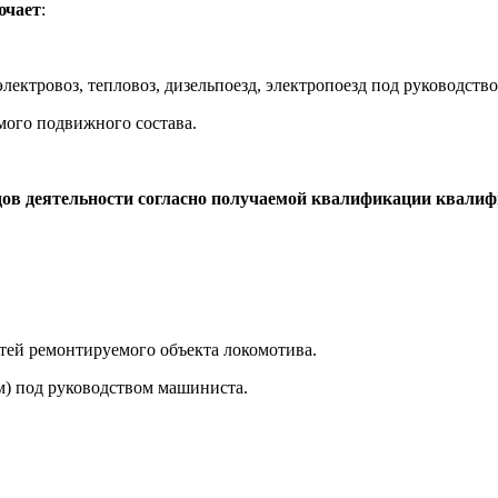
ючает
:
электровоз, тепловоз, дизельпоезд, электропоезд под руководств
мого подвижного состава.
ов деятельности согласно получаемой квалификации квалиф
стей ремонтируемого объекта локомотива.
м) под руководством машиниста.