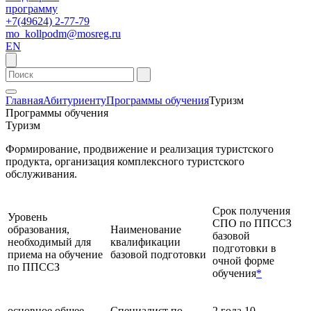
программу
+7(49624) 2-77-79
mo_kollpodm@mosreg.ru
EN
Главная
Абитуриенту
Программы обучения
Туризм
Программы обучения
Туризм
Формирование, продвижение и реализация туристского
продукта, организация комплексного туристского
обслуживания.
Срок получения
Уровень
СПО по ППССЗ
образования,
Наименование
базовой
необходимый для
квалификации
подготовки в
приема на обучение
базовой подготовки
очной форме
по ППССЗ
обучения
*
основное общее
Специалист по
2 года 10