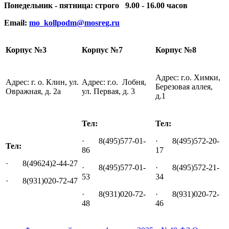
Понедельник - пятница: строго 9.00 - 16.00 часов
Email:
mo_kollpodm@mosreg.ru
Корпус №3
Корпус №7
Корпус №8
Адрес: г.о. Химки,
Адрес: г. о. Клин, ул.
Адрес: г.о. Лобня,
Березовая аллея,
Овражная, д. 2а
ул. Первая, д. 3
д.1
Тел:
Тел:
· 8(495)577-01-
· 8(495)572-20-
Тел:
86
17
· 8(49624)2-44-27
· 8(495)577-01-
· 8(495)572-21-
53
34
· 8(931)020-72-47
· 8(931)020-72-
· 8(931)020-72-
48
46