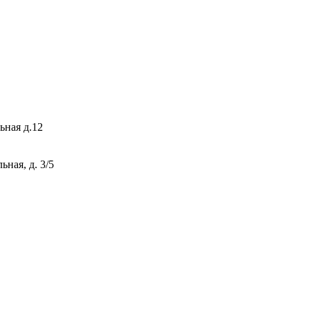
ьная д.12
ная, д. 3/5