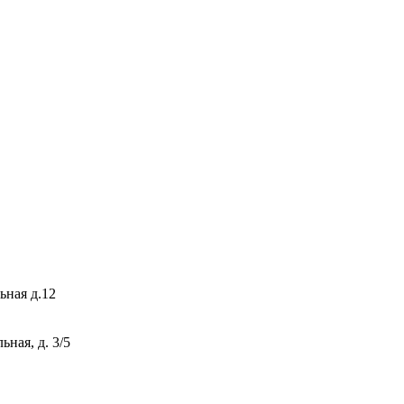
ьная д.12
ная, д. 3/5