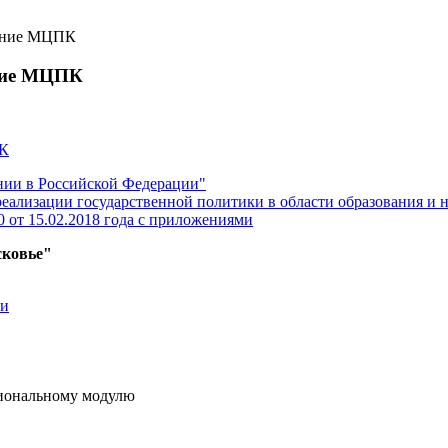
вание МЦПК
ние МЦПК
ПК
ании в Российской Федерации"
реализации государственной политики в области образования и 
 от 15.02.2018 года с приложениями
ковье"
ти
сиональному модулю