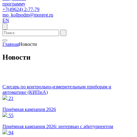
программу
+7(49624) 2-77-79
mo_kollpodm@mosreg.ru
EN
Главная
Новости
Новости
Слесарь по контрольно-измерительным приборам и
автоматике (КИПиА)
21
Приёмная кампания 2026
55
Приёмная кампания 2026: интервью с абитуриентом
94