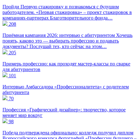
Пройди Первую стажировку и познакомься с будущим
работодателем. «Первая стажировка» – проект стажировок в
компаниях-партнерах Благотворительного фонда…
208
Приёмная кампания 2026: интервью с абитуриентом Хочешь
понять, каково это — выбирать профессию и подавать
документы? Послушай тех, кто сейчас на этом…
205
Примерь профессию: как проходят мастер-классы по сварке
для абитуриентов
101
Интервью Амбассадора «Профессионалитета» с родителем
абитуриента
70
Профессия «Графический дизайнер»: творчество, которое
меняет мир вокруг
98
Победа подтверждена официально: колледж получил диплом
Всероссийского конкурса фотографий «Профессии будущего –