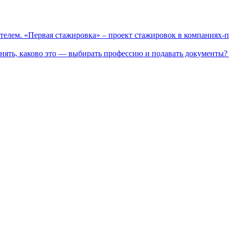
телем. «Первая стажировка» – проект стажировок в компаниях-
нять, каково это — выбирать профессию и подавать документы? 