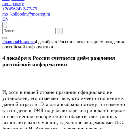
программу
+7(49624) 2-77-79
mo_kollpodm@mosreg.ru
EN
Главная
Новости
4 декабря в России считается днём рождения
российской информатики
4 декабря в России считается днём рождения
российской информатики
И, хотя в нашей стране праздник официально не
установлен, его отмечают все, кто имеет отношение к
данной отрасли. Эта дата выбрана потому, что именно
в этот день в 1948 году было зарегистрировано первое
отечественное изобретение в области электронных
вычислительных машин, сделанное академиками И.С.
Бруком и Б.И. Рамеевым. Появление первых