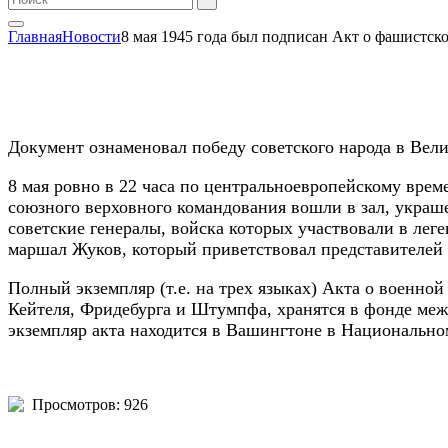
Главная
Новости
8 мая 1945 года был подписан Акт о фашистск
Документ ознаменовал победу советского народа в Вел
8 мая ровно в 22 часа по центральноевропейскому врем
союзного верховного командования вошли в зал, укра
советские генералы, войска которых участвовали в ле
маршал Жуков, который приветствовал представителей
Полный экземпляр (т.е. на трех языках) Акта о военн
Кейтеля, Фридебурга и Штумпфа, хранятся в фонде м
экземпляр акта находится в Вашингтоне в Национальн
Просмотров: 926