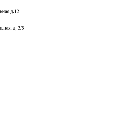
ьная д.12
ная, д. 3/5