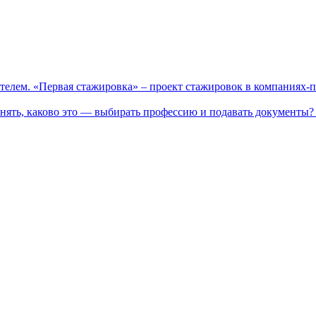
телем. «Первая стажировка» – проект стажировок в компаниях-
нять, каково это — выбирать профессию и подавать документы? 