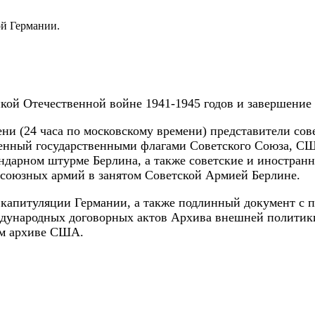
ой Германии.
икой Отечественной войне 1941-1945 годов и завершение
ени (24 часа по московскому времени) представители сов
шенный государственными флагами Советского Союза, СШ
гендарном штурме Берлина, а также советские и иностра
 союзных армий в занятом Советской Армией Берлине.
ой капитуляции Германии, а также подлинный документ 
еждународных договорных актов Архива внешней полити
ом архиве США.