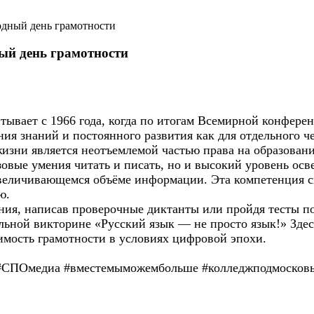
одный день грамотности
ный день грамотности
ывает с 1966 года, когда по итогам Всемирной конфер
я знаний и постоянного развития как для отдельного че
изни является неотъемлемой частью права на образовани
азовые умения читать и писать, но и высокий уровень о
 увеличивающемся объёме информации. Эта компетенция
ю.
ания, написав проверочные диктанты или пройдя тесты 
льной викторине «Русский язык — не просто язык!» Здес
имость грамотности в условиях цифровой эпохи.
#СПОмедиа
#вместемыможембольше #колледжподмосковь