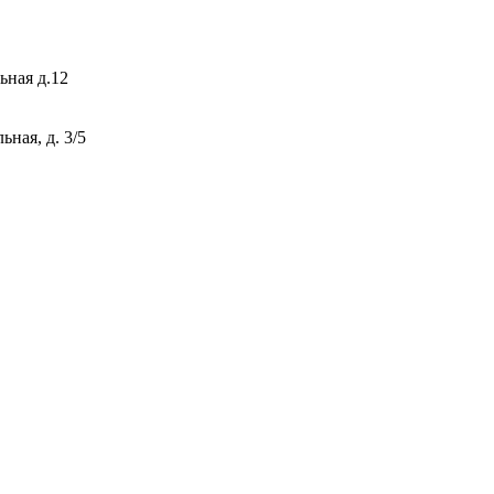
ьная д.12
ная, д. 3/5