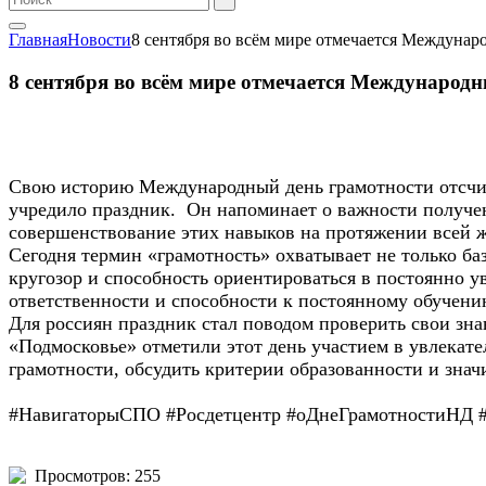
Главная
Новости
8 сентября во всём мире отмечается Междунар
8 сентября во всём мире отмечается Международ
Свою историю Международный день грамотности отсчит
учредило праздник. Он напоминает о важности получени
совершенствование этих навыков на протяжении всей ж
Сегодня термин «грамотность» охватывает не только б
кругозор и способность ориентироваться в постоянно
ответственности и способности к постоянному обучени
Для россиян праздник стал поводом проверить свои зн
«Подмосковье» отметили этот день участием в увлекате
грамотности, обсудить критерии образованности и знач
#НавигаторыСПО #Росдетцентр #оДнеГрамотностиНД
Просмотров: 255