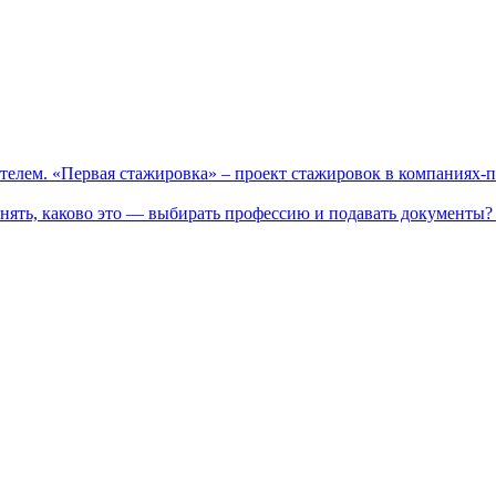
телем. «Первая стажировка» – проект стажировок в компаниях-
нять, каково это — выбирать профессию и подавать документы? 