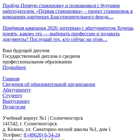
Пройди Первую стажировку и познакомься с будущим
работодателем. «Первая стажировка» – проект стажировок в
компаниях-партнерах Благотворительного фонда…
Приёмная кампания 2026: интервью с абитуриентом Хочешь
понять, каково это — выбирать профессию и подавать
документы? Послушай тех, кто сейчас на этом…
Ваш будущий диплом
Государственный диплом о среднем
профессиональном образовании
Подробнее
Главная
Сведения об образовательной организации
Абитуриенту
Студенту
Выпускнику
Педагогам
Учебный корпус №1 | Солнечногорск
141542, г. Солнечногорск
д. Козино, ул. Санаторно-лесной школы №1, дом 1
Тел/факс:
8 (49626) 6-54-24