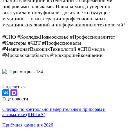
знания в медицине в сочетании с современными
цифровыми навыками. Наша команда уверенно
выступила в полуфинале, доказав, что будущее
медицины – в интеграции профессиональных
медицинских знаний и информационных технологий!
#СПО #КолледжПодмосковье #Профессионалитет
#Кластеры #ЧВТ #Профессионалы
#ЧемпионатВысокихТехнологий #СПОмедиа
#Московскаяобласть #тывхорошейкомпании
Просмотров: 184
Поделиться:
Еще новости
Слесарь по контрольно-измерительным приборам и
автоматике (КИПиА)
Приёмная кампания 2026