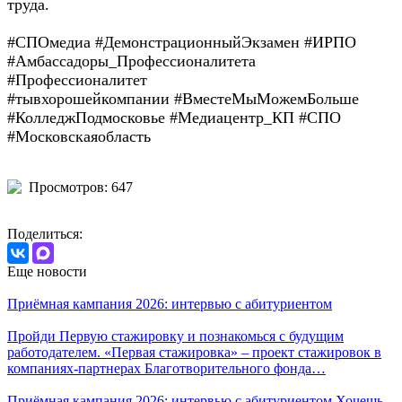
труда.
#СПОмедиа #ДемонстрационныйЭкзамен #ИРПО
#Амбассадоры_Профессионалитета
#Профессионалитет
#тывхорошейкомпании #ВместеМыМожемБольше
#КолледжПодмосковье #Медиацентр_КП #СПО
#Московскаяобласть
Просмотров: 647
Поделиться:
Еще новости
Приёмная кампания 2026: интервью с абитуриентом
Пройди Первую стажировку и познакомься с будущим
работодателем. «Первая стажировка» – проект стажировок в
компаниях-партнерах Благотворительного фонда…
Приёмная кампания 2026: интервью с абитуриентом Хочешь