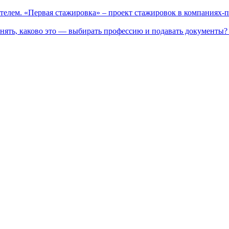
телем. «Первая стажировка» – проект стажировок в компаниях-
нять, каково это — выбирать профессию и подавать документы? 