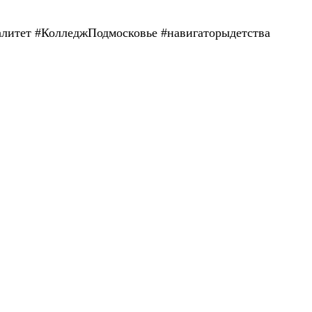
итет #КолледжПодмосковье #навигаторыдетства