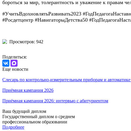
бороться за мир, толерантность и уважение к правам че
#УчитьВдохновлятьРазвивать2023 #ГодПедагогаНаста
#Росдетцентр #НавигаторыДетства50 #ГодПедагогаНас
Просмотров: 942
Поделиться:
Еще новости
Слесарь по контрольно-измерительным приборам и автоматик
Приёмная кампания 2026
Приёмная кампания 2026: интервью с абитуриентом
Ваш будущий диплом
Государственный диплом о среднем
профессиональном образовании
Подробнее