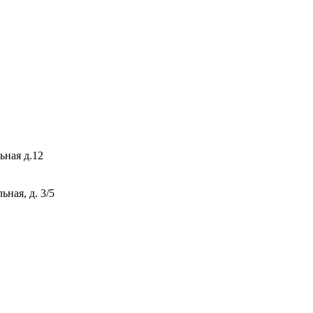
ьная д.12
ная, д. 3/5