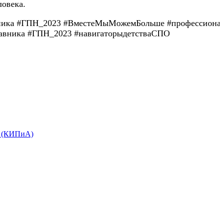
ловека.
вника #ГПН_2023 #ВместеМыМожемБольше #профессионал
тавника #ГПН_2023 #навигаторыдетстваСПО
е (КИПиА)