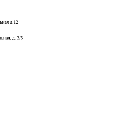
ьная д.12
ная, д. 3/5