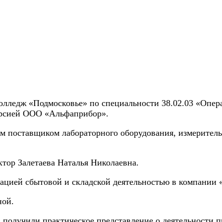
лледж «Подмосковье» по специальности 38.02.03 «Опера
урсией ООО «Альфаприбор».
им поставщиком лабораторного оборудования, измерител
ктор Залетаева Наталья Николаевна.
зацией сбытовой и складской деятельностью в компании
ной.
получили практическое представление о деятельности п