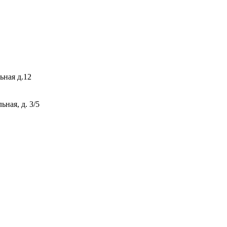
ьная д.12
ная, д. 3/5