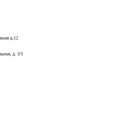
ьная д.12
ная, д. 3/5