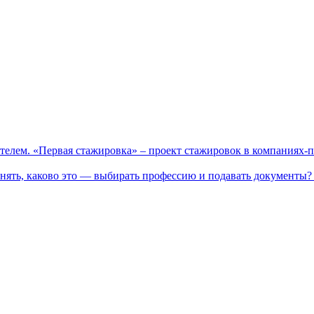
телем. «Первая стажировка» – проект стажировок в компаниях-
нять, каково это — выбирать профессию и подавать документы? 