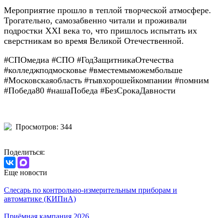
Мероприятие прошло в теплой творческой атмосфере.
Трогательно, самозабвенно читали и проживали
подростки XXI века то, что пришлось испытать их
сверстникам во время Великой Отечественной.
#СПОмедиа #СПО #ГодЗащитникаОтечества
#колледжподмосковье #вместемыможембольше
#Московскаяобласть #тывхорошейкомпании #помним
#Победа80 #нашаПобеда #БезСрокаДавности
Просмотров: 344
Поделиться:
Еще новости
Слесарь по контрольно-измерительным приборам и
автоматике (КИПиА)
Приёмная кампания 2026