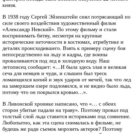
князя.
В 1938 году Сергей Эйзенштейн снял потрясающий по
силе своего воздействия художественный фильм
«Александр Невский». По этому фильму и стали
воспринимать битву, несмотря на крупные
исторические неточности в костюмах, атрибутике и
деталях происходившего. Взять к примеру сцену боя
непосредственно на льду и кадры, где воины
проваливаются под лед в холодную воду. Наш
летописец сообщает: «…И была здесь злая и великая
сеча для немцев и чуди, и слышен был треск
ломающихся копий и звук ударов от мечей, так что лед
на замерзшем озере подломился, и не видно было льда,
потому что он покрылся кровью…».
В Ливонской хронике написано, что «… с обеих
сторон убитые падали на траву». Поэтому провал под
толстый слой льда ставится историками под сомнение.
Любопытно, как эта сцена снималась в фильме, не
будешь же ради съемок морозить актеров? Поэтому