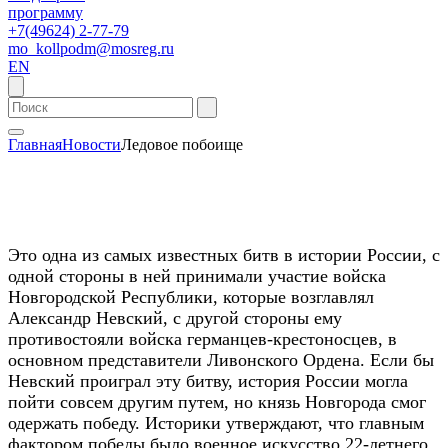
программу
+7(49624) 2-77-79
mo_kollpodm@mosreg.ru
EN
Главная
Новости
Ледовое побоище
Это одна из самых известных битв в истории России, с
одной стороны в ней принимали участие войска
Новгородской Республики, которые возглавлял
Александр Невский, с другой стороны ему
противостояли войска германцев-крестоносцев, в
основном представители Ливонского Ордена. Если бы
Невский проиграл эту битву, история России могла
пойти совсем другим путем, но князь Новгорода смог
одержать победу. Историки утверждают, что главным
фактором победы было военное искусство 22-летнего