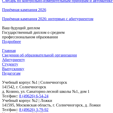
Слесарь по контрольно-измерительным приборам и автоматик
Приёмная кампания 2026
Приёмная кампания 2026: интервью с абитуриентом
Ваш будущий диплом
Государственный диплом о среднем
профессиональном образовании
Подробнее
Главная
Сведения об образовательной организации
Абитуриенту
Студенту
Выпускнику
Педагогам
Учебный корпус №1 | Солнечногорск
141542, г. Солнечногорск
д. Козино, ул. Санаторно-лесной школы №1, дом 1
Тел/факс:
8 (49626) 6-54-24
Учебный корпус №2 | Ложки
141595, Московская область, г. Солнечногорск, д. Ложки
Тел/факс:
8 (49626) 3-79-92