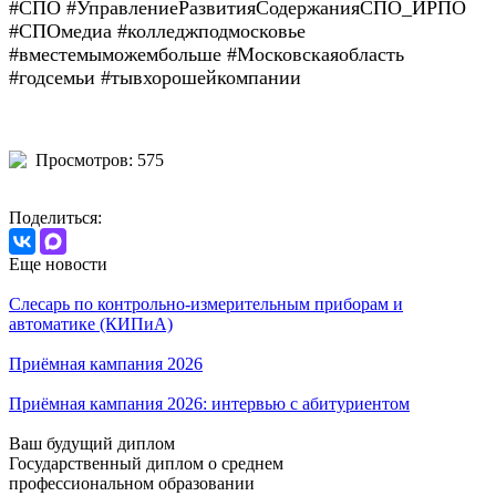
#СПО #УправлениеРазвитияСодержанияСПО_ИРПО
#СПОмедиа #колледжподмосковье
#вместемыможембольше #Московскаяобласть
#годсемьи #тывхорошейкомпании
Просмотров: 575
Поделиться:
Еще новости
Слесарь по контрольно-измерительным приборам и
автоматике (КИПиА)
Приёмная кампания 2026
Приёмная кампания 2026: интервью с абитуриентом
Ваш будущий диплом
Государственный диплом о среднем
профессиональном образовании