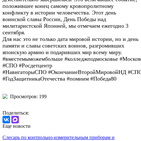
положившее конец самому кровопролитному
конфликту в истории человечества. Этот день
воинской славы России, День Победы над
милитаристской Японией, мы отмечаем ежегодно 3
сентября.
Для нас это не только дата мировой истории, но и день
памяти и славы советских воинов, разгромивших
японскую армию и подаривших мир всему миру.
#вместемыможембольше #колледжподмосковье #Москов
#СПО
#Росдетцентр
#НавигаторыСПО
#ОкончаниеВторойМировойНД
#СПО
#ГодЗащитникаОтечества #помним #Победа80
Просмотров: 199
Поделиться:
Еще новости
Слесарь по контрольно-измерительным приборам и