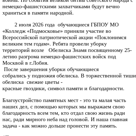
войны. Но события великой битвы советского народа с
немецко-фашистскими захватчиками будут вечно
храниться в памяти народной.
2 июля 2026 года обучающиеся ГБПОУ МО
«Колледж «Подмосковье» приняли участие во
Всероссийской патриотической акции «Поклонимся
великим тем годам». Ребята провели уборку
территорий возле Обелиска Знамя посвященному 25-
летию разгрома немецко-фашистских войск под
Москвой в г.Лобня.
После завершения уборки обучающиеся
собрались у подножия обелиска. В торжественной тиш
обелиска свежие цветы -
красные гвоздики, символ памяти и благодарности.
Благоустройство памятных мест - это та малая часть
наших дел, с помощью которых мы выражаем свою
благодарность всем тем, кто отдал свою жизнь ради
нас, ради мирного неба над головой. И наша главная
задача - как можно дольше пронести эту память.