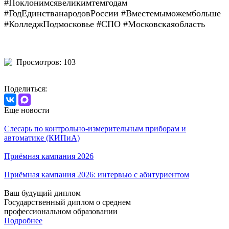
#Поклонимсявеликимтемгодам
#ГодЕдинстванародовРоссии #Вместемыможембольше
#КолледжПодмосковье #СПО #Московскаяобласть
Просмотров: 103
Поделиться:
Еще новости
Слесарь по контрольно-измерительным приборам и
автоматике (КИПиА)
Приёмная кампания 2026
Приёмная кампания 2026: интервью с абитуриентом
Ваш будущий диплом
Государственный диплом о среднем
профессиональном образовании
Подробнее