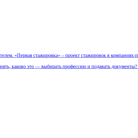
телем. «Первая стажировка» – проект стажировок в компаниях-
нять, каково это — выбирать профессию и подавать документы? 