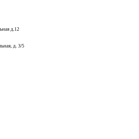
ьная д.12
ная, д. 3/5