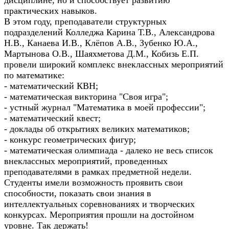
дисциплине, но и способствует развитию
практических навыков.
В этом году, преподаватели структурных
подразделений Колледжа Карина Т.В., Александрова
Н.В., Канаева И.В., Клёпов А.В., Зубенко Ю.А.,
Мартынова О.В., Шаяхметова Д.М., Кобизь Е.П.
провели широкий комплекс внеклассных мероприятий
по математике:
- математический КВН;
- математическая викторина "Своя игра";
- устный журнал "Математика в моей профессии";
- математический квест;
- доклады об открытиях великих математиков;
- конкурс геометрических фигур;
- математическая олимпиада - далеко не весь список
внеклассных мероприятий, проведенных
преподавателями в рамках предметной недели.
Студенты имели возможность проявить свои
способности, показать свои знания в
интеллектуальных соревнованиях и творческих
конкурсах. Мероприятия прошли на достойном
уровне. Так держать!