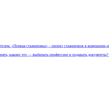
телем. «Первая стажировка» – проект стажировок в компаниях-
нять, каково это — выбирать профессию и подавать документы? 