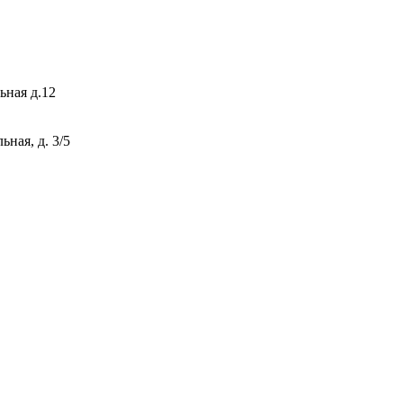
ьная д.12
ная, д. 3/5