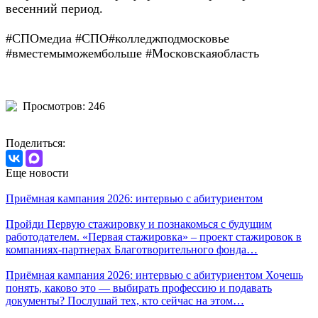
весенний период.
#СПОмедиа #СПО#колледжподмосковье
#вместемыможембольше #Московскаяобласть
Просмотров: 246
Поделиться:
Еще новости
Приёмная кампания 2026: интервью с абитуриентом
Пройди Первую стажировку и познакомься с будущим
работодателем. «Первая стажировка» – проект стажировок в
компаниях-партнерах Благотворительного фонда…
Приёмная кампания 2026: интервью с абитуриентом Хочешь
понять, каково это — выбирать профессию и подавать
документы? Послушай тех, кто сейчас на этом…