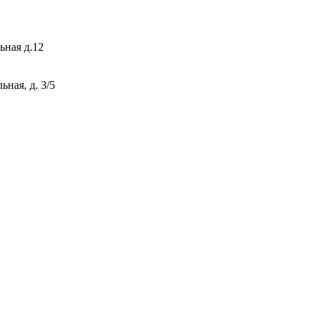
ьная д.12
ная, д. 3/5