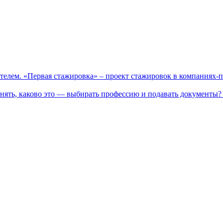
телем. «Первая стажировка» – проект стажировок в компаниях-
нять, каково это — выбирать профессию и подавать документы? 