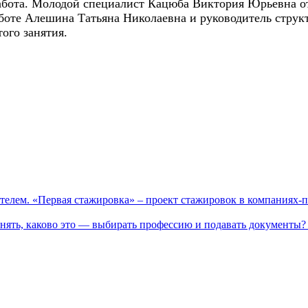
абота. Молодой специалист Кацюба Виктория Юрьевна от
аботе Алешина Татьяна Николаевна и руководитель стру
ого занятия.
телем. «Первая стажировка» – проект стажировок в компаниях-
нять, каково это — выбирать профессию и подавать документы? 