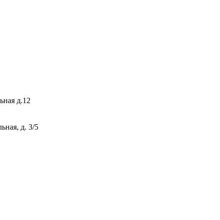
ьная д.12
ная, д. 3/5