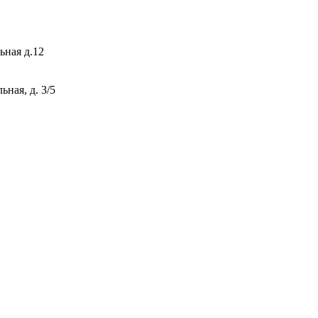
ьная д.12
ная, д. 3/5