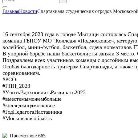
Главная
Новости
Спартакиада студенческих отрядов Московско
16 сентября 2023 года в городе Мытищи состоялась Спа
команда ГБПОУ МО "Колледж «Подмосковье», которую п
волейбол, мини-футбол, баскетбол, сдача нормативов Г
В упорной борьбе наши баскетболисты заняли 3 место. 
Поздравляем всех участников команды с достойным вы
Особая благодарность призёрам Спартакиады, а также 
соревнованиям.
#РСО
#ГПН_2023
#УчитьВдохновлятьРазвивать2023
#вместемыможембольше
#колледжподмосковье
#ГодПедагогаНаставника
#Московскаяобласть
Просмотров: 665