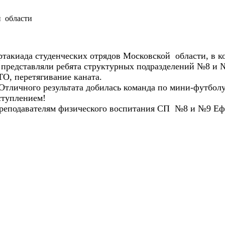
й области
ртакиада студенческих отрядов Московской области, в ко
редставляли ребята структурных подразделений №8 и №9
ТО, перетягивание каната.
Отличного результата добилась команда по мини-футболу 
ступлением!
преподавателям физического воспитания СП №8 и №9 Ефр