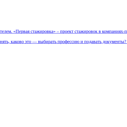
телем. «Первая стажировка» – проект стажировок в компаниях-
нять, каково это — выбирать профессию и подавать документы? 