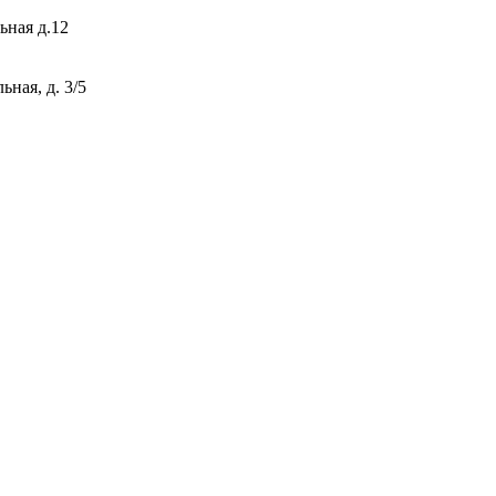
ьная д.12
ная, д. 3/5