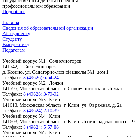
Государственный диплом о среднем
профессиональном образовании
Подробнее
Главная
Сведения об образовательной организации
Абитуриенту
Студенту
Выпускнику
Педагогам
Учебный корпус №1 | Солнечногорск
141542, г. Солнечногорск
д. Козино, ул. Санаторно-лесной школы №1, дом 1
Тел/факс:
8 (49626) 6-54-24
Учебный корпус №2 | Ложки
141595, Московская область, г. Солнечногорск, д. Ложки
Тел/факс:
8 (49626) 3-79-92
Учебный корпус №3 | Клин
141613, Московская область, г. Клин, ул. Овражная, д. 2а
Тел/факс:
8 (49624) 2-10-39
Учебный корпус №4 | Клин
141603, Московская область, г. Клин, Ленинградское шоссе, 19
Тел/факс:
8 (49624) 5-57-86
Учебный корпус №5 | Клин