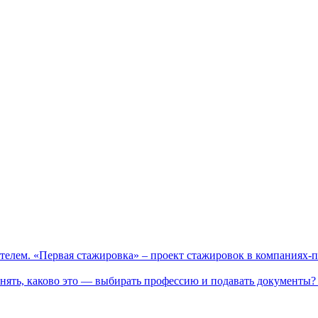
телем. «Первая стажировка» – проект стажировок в компаниях-
нять, каково это — выбирать профессию и подавать документы? 