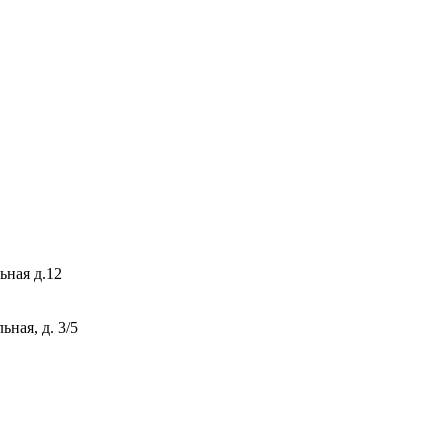
ьная д.12
ная, д. 3/5