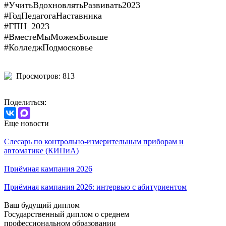
#УчитьВдохновлятьРазвивать2023
#ГодПедагогаНаставника
#ГПН_2023
#ВместеМыМожемБольше
#КолледжПодмосковье
Просмотров: 813
Поделиться:
Еще новости
Слесарь по контрольно-измерительным приборам и
автоматике (КИПиА)
Приёмная кампания 2026
Приёмная кампания 2026: интервью с абитуриентом
Ваш будущий диплом
Государственный диплом о среднем
профессиональном образовании