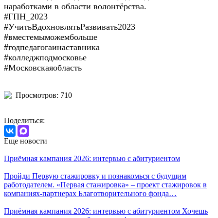
наработками в области волонтёрства.
#ГПН_2023
#УчитьВдохновлятьРазвивать2023
#вместемыможембольше
#годпедагогаинаставника
#колледжподмосковье
#Московскаяобласть
Просмотров: 710
Поделиться:
Еще новости
Приёмная кампания 2026: интервью с абитуриентом
Пройди Первую стажировку и познакомься с будущим
работодателем. «Первая стажировка» – проект стажировок в
компаниях-партнерах Благотворительного фонда…
Приёмная кампания 2026: интервью с абитуриентом Хочешь