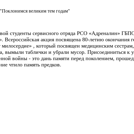
 "Поклонимся великим тем годам"
бцовой студенты сервисного отряда РСО «Адреналин» ГБ
. Всероссийская акция посвящена 80-летию окончания г
илосердие» , который посвящен медицинским сестрам, р
а, вымыли таблички и убрали мусор. Присоединиться к
нной войны - это дань памяти перед поколением, прошед
ние чтило память предков.