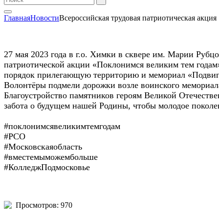
Главная
Новости
Всероссийская трудовая патриотическая акция
27 мая 2023 года в г.о. Химки в сквере им. Марии Ру
патриотической акции «Поклонимся великим тем годам»
порядок прилегающую территорию и мемориал «Подвиг м
Волонтёры подмели дорожки возле воинского мемориал
Благоустройство памятников героям Великой Отечестве
забота о будущем нашей Родины, чтобы молодое поколе
#поклонимсявеликимтемгодам
#РСО
#Московскаяобласть
#вместемыможембольше
#КолледжПодмосковье
Просмотров: 970