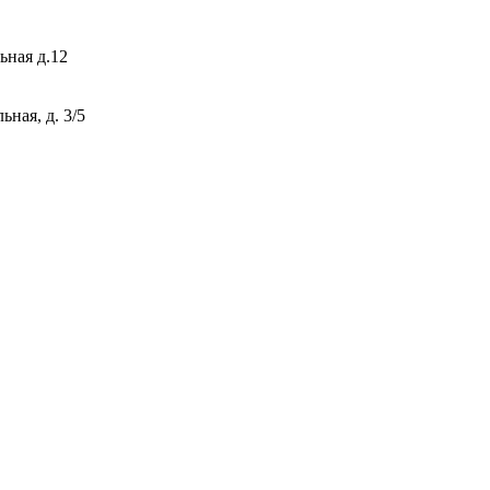
ьная д.12
ная, д. 3/5