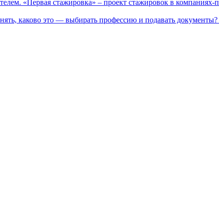
телем. «Первая стажировка» – проект стажировок в компаниях-
нять, каково это — выбирать профессию и подавать документы? 