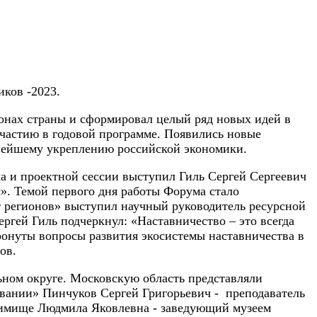
иков -2023.
ионах страны и сформировал целый ряд новых идей в
участию в годовой программе. Появились новые
ьнейшему укреплению российской экономики.
а и проектной сессии выступил Гиль Сергей Сергеевич
». Темой первого дня работы Форума стало
т регионов» выступил научный руководитель ресурсной
ргей Гиль подчеркнул: «Наставничество – это всегда
тронуты вопросы развития экосистемы наставничества в
ов.
ьном округе. Московскую область представляли
овании» Пинчуков Сергей Григорьевич - преподаватель
имище Людмила Яковлевна - заведующий музеем