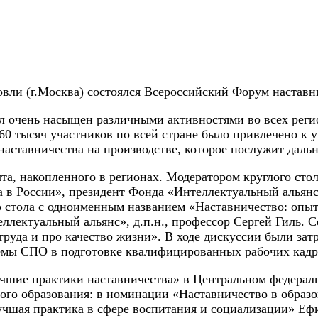
вли (г.Москва) состоялся Всероссийский Форум наставн
был очень насыщен различными активностями во всех рег
60 тысяч участников по всей стране было привлечено к 
наставничества на производстве, которое послужит дал
, накопленного в регионах. Модератором круглого стол
 в России», президент Фонда «Интеллектуальный альянс
о стола с одноименным названием «Наставничество: опы
лектуальный альянс», д.п.н., профессор Сергей Гиль. Се
труда и про качество жизни». В ходе дискуссии были за
темы СПО в подготовке квалифицированных рабочих кадр
учшие практики наставничества» в Центральном федерал
ого образования: в номинации «Наставничество в образ
шая практика в сфере воспитания и социализации» Еф