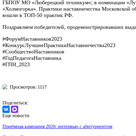
ГБПОУ МО «Люберецкий техникум»; в номинации «Лучш
«Холмогорка». Практики наставничества Московской об
вошли в ТОП-50 практик РФ.
Поздравляем победителей, продемонстрировавших выда
#ФорумНаставников2023
#КонкурсЛучшиеПрактикиНаставничества2023
#СообществоНаставников
#ГодПедагогаНаставника
#ГПН_2023
Просмотров: 1117
Поделиться:
Еще новости
Приёмная кампания 2026: интервью с абитуриентом