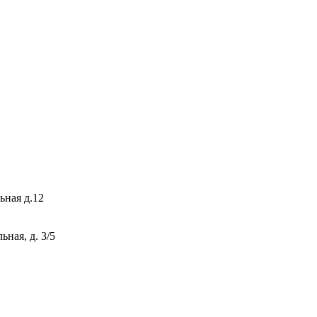
ьная д.12
ная, д. 3/5