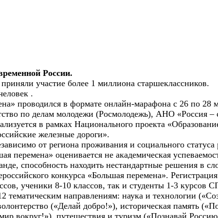
временной России.
, приняли участие более 1 миллиона старшеклассников.
человек .
на» проводился в формате онлайн-марафона с 26 по 28 м
тство по делам молодежи (Росмолодежь), АНО «Россия –
еализуется в рамках Национального проекта «Образован
оссийские железные дороги».
ависимо от региона проживания и социального статуса р
я перемена» оценивается не академическая успеваемость
манде, способность находить нестандартные решения в с
ероссийского конкурса «Большая перемена». Регистрация 
ссов, ученики 8-10 классов, так и студенты 1-3 курсов С
 тематическим направлениям: наука и технологии («Созд
олонтерство («Делай добро!»), историческая память («По
мир вокруг!»), путешествия и туризм («Познавай Россию