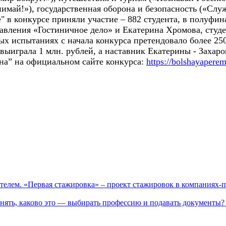
май!»), государственная оборона и безопасность («Служ
" в конкурсе
приняли участие – 882 студента, в полуфи
равления «Гостиничное дело» и Екатерина Хромова, студ
 испытаниях с начала конкурса претендовало более 250
выиграла 1 млн. рублей, а наставник Екатерины - Захаро
на” на официальном сайте конкурса:
https://bolshayaperem
телем. «Первая стажировка» – проект стажировок в компаниях-
нять, каково это — выбирать профессию и подавать документы? 