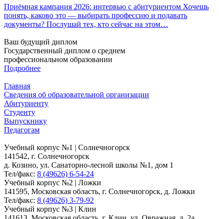
Приёмная кампания 2026: интервью с абитуриентом Хочешь
понять, каково это — выбирать профессию и подавать
документы? Послушай тех, кто сейчас на этом…
Ваш будущий диплом
Государственный диплом о среднем
профессиональном образовании
Подробнее
Главная
Сведения об образовательной организации
Абитуриенту
Студенту
Выпускнику
Педагогам
Учебный корпус №1 | Солнечногорск
141542, г. Солнечногорск
д. Козино, ул. Санаторно-лесной школы №1, дом 1
Тел/факс:
8 (49626) 6-54-24
Учебный корпус №2 | Ложки
141595, Московская область, г. Солнечногорск, д. Ложки
Тел/факс:
8 (49626) 3-79-92
Учебный корпус №3 | Клин
141613, Московская область, г. Клин, ул. Овражная, д. 2а