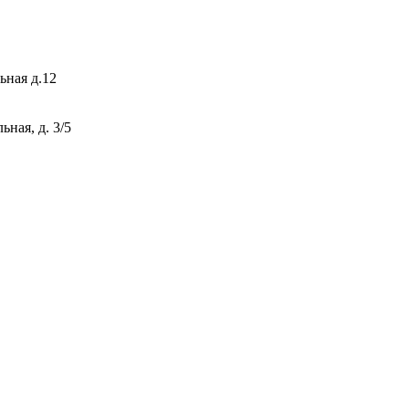
ьная д.12
ная, д. 3/5