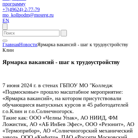
программу
+7(49624) 2-77-79
mo_kollpodm@mosreg.ru
EN
Главная
Новости
Ярмарка вакансий - шаг к трудоустройству
Клин
Ярмарка вакансий - шаг к трудоустройству
7 июня 2024 г. в стенах ГБПОУ МО "Колледж
«Подмосковье» прошло масштабное мероприятие:
«Ярмарка вакансий», на котором присутствовали
обучающиеся выпускных курсов и 45 работодателей
г.о.Клин и г.о.Солнечногорск.
Такие как: ООО «Челны Упак», АО НИИД, ФМ
Ложистик, АО «АБ ИнБев Эфес», ООО «Резонит», АО
«Термоприбор», АО «Солнечногорский механический
завод», ООО «Кифато», ПАО «Россети Московский