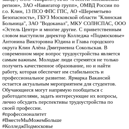
регион», ЗАО «Навигатор групп», ОМВД России по
г.о. Клин,
13 ПСО ФПС ГПС
,
АО «Шереметьево
Безопасность», ГБУЗ Московской области "Клинская
Больница", ЗАО "Водоканал", МКУ СОЛНСПАС, ООО
«Эстель Центр» и многие другие. С приветственным
словом выступили директор Колледжа «Подмосковье»
Антонина Викторовна Юдина и Глава городского
округа Клин Алёна Дмитриевна Сокольская. В
современном мире вопрос трудоустройства является
самым важным. Молодые люди стремятся не только
получить качественное образование, но и найти
работу, которая обеспечит им стабильность и
профессиональное развитие. Ярмарка Вакансий
остается актуальным мероприятием для студентов.
Обучающиеся могут напрямую пообщаться с
работодателями, задать интересующие их вопросы,
лично обсудить перспективы трудоустройства по
своей профессии.
#профессионалитет
#ВместеМыМожемБольше
#КолледжПодмосковье