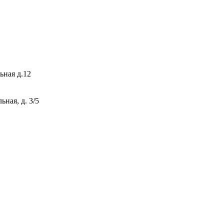
ьная д.12
ная, д. 3/5