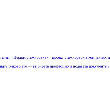
телем. «Первая стажировка» – проект стажировок в компаниях-
нять, каково это — выбирать профессию и подавать документы? 