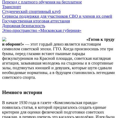
Переход с платного обучения на бесплатное
Транспорт
Студенческий спортивный клуб
Сервисы поддержки для участников СВО и членов их семей
Государственная итоговая аттестация
Дорожная безопасность
Этно-пространство «Московская губерния»
«Готов к труду
и обороне!»
— этот гордый девиз является настоящим
символом советской эпохи. ГТО. Когда произносишь эти три
буквы, перед глазами встают пышные парады
физкультурников на Красной площади, советская наглядная
агитация, зазывавшая молодежь на стадионы и в спортивные
залы, подтянутых юношей и девушек, которые шутя сдавали
необходимые нормативы, а в будущем становились легендами
советского спорта.
Немного истории
В начале 1930 года в газете «Комсомольская правда»
появилась статья, в которой предлагалось создать единые
критерии для оценки физической подготовки советских
граждан, в первую очередь это касалось молодёжи. Идея была