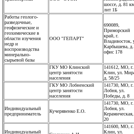
шоссе, д. 81 км
лит 1Б
Работы геолого-
разведочные,
690089,
геофизические и
Приморский
геохимические в
край, г.
области изучения
ООО "ГЕПАРТ"
Владивосток, 
недр и
Карбышева, д.
воспроизводства
офис 178
минерально-
сырьевой базы
ГКУ МО Клинский
141612, МО, г.
центр занятости
Клин, ул. Мир
населения
д. 58/25
ГКУ МО Лобненский
141730, МО, г.
центр занятости
Лобня, ул.
населения
Победы, д. 8
141730, МО, г.
Индивидуальный
Лобня, ул.
Кучерявенко Е.О.
предприниматель
Керамическая, 
20
141600, МО, г.
Индивидуальный
Клин, ул.