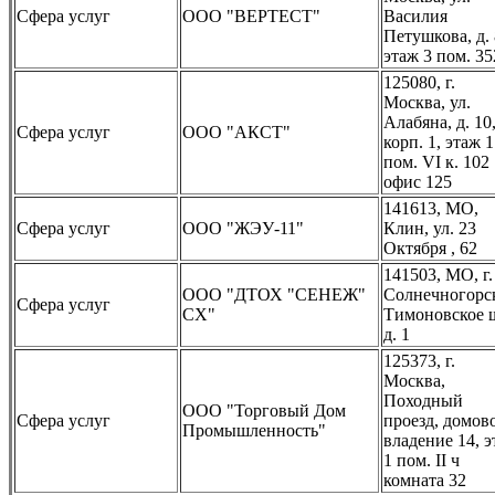
Сфера услуг
ООО "ВЕРТЕСТ"
Василия
Петушкова, д. 
этаж 3 пом. 35
125080, г.
Москва, ул.
Алабяна, д. 10
Сфера услуг
ООО "АКСТ"
корп. 1, этаж 1
пом. VI к. 102
офис 125
141613, МО,
Сфера услуг
ООО "ЖЭУ-11"
Клин, ул. 23
Октября , 62
141503, МО, г.
ООО "ДТОХ "СЕНЕЖ"
Солнечногорс
Сфера услуг
СХ"
Тимоновское 
д. 1
125373, г.
Москва,
Походный
ООО "Торговый Дом
Сфера услуг
проезд, домов
Промышленность"
владение 14, 
1 пом. II ч
комната 32