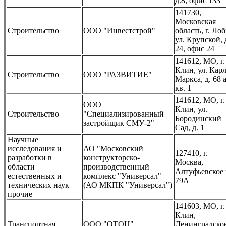
д.8, офис 133
141730,
Московская
Строительство
ООО "Инвестстрой"
область, г. Лоб
ул. Крупской, 
24, офис 24
141612, МО, г.
Клин, ул. Кар
Строительство
ООО "РАЗВИТИЕ"
Маркса, д. 68 а
кв. 1
141612, МО, г.
ООО
Клин, ул.
Строительство
"Специализированный
Бородинский
застройщик СМУ-2"
Сад, д. 1
Научные
исследования и
АО "Московский
127410, г.
разработки в
конструкторско-
Москва,
области
производственный
Алтуфьевское 
естественных и
комплекс "Универсал"
79А
технических наук
(АО МКПК "Универсал")
прочие
141603, МО, г.
Клин,
Транспортная
ООО "ОТОН"
Ленинградско