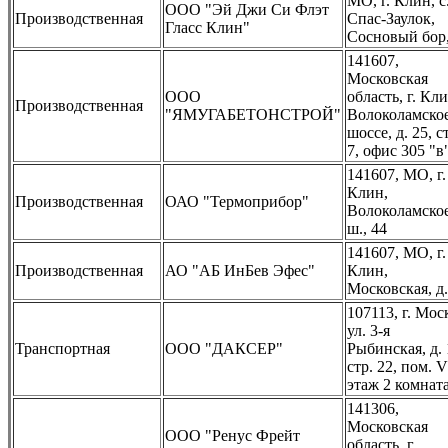
МО, г. Клин, с
ООО "Эй Джи Си Флэт
Производственная
Спас-Заулок,
Гласс Клин"
Сосновый бор,
141607,
Московская
ООО
область, г. Кли
Производственная
"ЯМУГАБЕТОНСТРОЙ"
Волоколамско
шоссе, д. 25, с
7, офис 305 "в
141607, МО, г.
Клин,
Производственная
ОАО "Термоприбор"
Волоколамско
ш., 44
141607, МО, г.
Производственная
АО "АБ ИнБев Эфес"
Клин,
Московская, д.
107113, г. Мос
ул. 3-я
Транспортная
ООО "ДАКСЕР"
Рыбинская, д. 
стр. 22, пом. V
этаж 2 комнат
141306,
Московская
ООО "Ренус Фрейт
область, г.