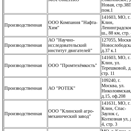
Новая, стр.38
пом.1
141603, МО, г.
ООО Компания "Нафта-
Клин,
Производственная
Хим"
Ленинградско
ш., 88 км, стр.
АО "Научно-
127055, Москв
Производственная
исследовательский
Новослободска
институт двигателей"
д.37 к.1
141603, МО, г.
Клин, ул.
Производственная
ООО "Промтехёмкость"
Терешковой, д
стр. 11
109240, г.
Москва, ул.
Производственная
АО "РОТЕК"
Николоямская
д.15, оф.208
141631, МО, г.
Клин, Спас-
ООО "Клинский агро-
Производственная
Заулок с,
механический завод"
Колхозная ул,
4, стр. 3