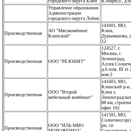
городского округа Клин
К.Маркса , д.6
Управление образования
Администрации
городского округа Лобня
141601, МО,
АО "Мясокомбинат
Клин,
Производственная
Клинский"
Дурыманова, д
12
124527, г.
Москва, г.
Зеленоград,
Производственная
ООО "РЕЗОНИТ"
Аллея Солнечн
д.6 пом. III эт 
ком.3
141603, МО,
Клинский р-н,
ООО "Второй
Клин г,
Производственная
мебельный комбинат"
Ленинградско
88 км, строени
офис 102
141591, МО,
Солнечногорс
ООО "ИЛЬ МИО
рн, сп
Производственная
МОРОЖЕНКО"
Соколовское, д