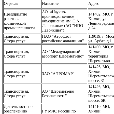
Отрасль
Название
Адрес
АО «Научно-
Предприятие
141402, МО, г.
производственное
ракетно-
Химки, ул.
объединение им. С.А.
космической
Ленинградская
Лавочкина» (АО "НПО
промышленности
д.24
Лавочкина")
Транспортная,
ПАО "Аэрофлот -
119019, г. Мос
Сфера услуг
российские авиалинии"
ул. Арбат, д.1
141400, МО, г.
Транспортная,
АО "Международный
Химки,
Сфера услуг
аэропорт Шереметьево"
территория
Шереметьво
141426, МО,
Транспортная,
Химки,
ЗАО "АЭРОМАР"
Сфера услуг
Шереметьевск
шоссе, 31
141426, МО,
Транспортная,
АО "Шереметьево
Химки,
Сфера услуг
Безопасность"
Шереметьевск
шоссе, 6К
Деятельность по
141410, МО,
обеспечению
ГУ МЧС России по
Химки,