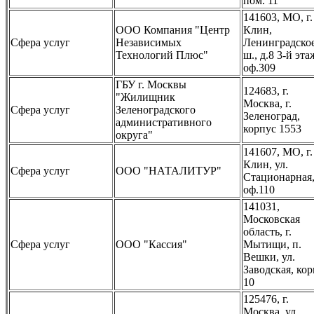
пом. 11
141603, МО, г.
ООО Компания "Центр
Клин,
Сфера услуг
Независимых
Ленинградско
Технологий Плюс"
ш., д.8 3-й эта
оф.309
ГБУ г. Москвы
124683, г.
"Жилищник
Москва, г.
Сфера услуг
Зеленоградского
Зеленоград,
административного
корпус 1553
округа"
141607, МО, г.
Клин, ул.
Сфера услуг
ООО "НАТАЛИТУР"
Стационарная,
оф.110
141031,
Московская
область, г.
Сфера услуг
ООО "Кассия"
Мытищи, п.
Вешки, ул.
Заводская, кор
10
125476, г.
Москва, ул.