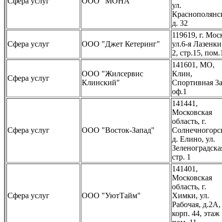
Сфера услуг
ООО "МОНА"
ул.
Краснополянск
д. 32
119619, г. Мос
Сфера услуг
ООО "Джет Кетеринг"
ул.6-я Лазенки,
2, стр.15, пом.
141601, МО,
ООО "Жилсервис
Клин,
Сфера услуг
Клинский"
Спортивная 3
оф.1
141441,
Московская
область, г.
Сфера услуг
ООО "Восток-Запад"
Солнечногорс
д. Елино, ул.
Зеленоградска
стр. 1
141401,
Московская
область, г.
Сфера услуг
ООО "УютТайм"
Химки, ул.
Рабочая, д.2А,
корп. 44, этаж