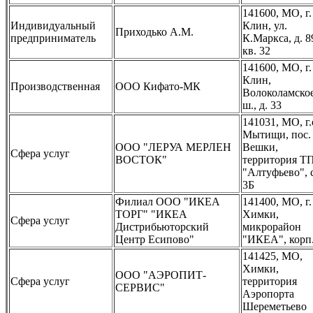
141600, МО, г.
Индивидуальный
Клин, ул.
Приходько А.М.
предприниматель
К.Маркса, д. 8
кв. 32
141600, МО, г.
Клин,
Производственная
ООО Кифато-МК
Волоколамско
ш., д. 33
141031, МО, г.
Мытищи, пос.
ООО "ЛЕРУА МЕРЛЕН
Вешки,
Сфера услуг
ВОСТОК"
территория Т
"Алтуфьево", 
3Б
Филиал ООО "ИКЕА
141400, МО, г.
ТОРГ" "ИКЕА
Химки,
Сфера услуг
Дистрибьюторский
микрорайон
Центр Есипово"
"ИКЕА", корп.
141425, МО,
Химки,
ООО "АЭРОПИТ-
Сфера услуг
территория
СЕРВИС"
Аэропорта
Шереметьево