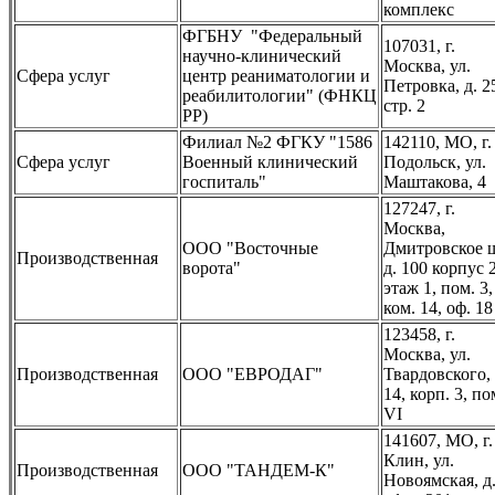
комплекс
ФГБНУ "Федеральный
107031, г.
научно-клинический
Москва, ул.
Сфера услуг
центр реаниматологии и
Петровка, д. 2
реабилитологии" (ФНКЦ
стр. 2
РР)
Филиал №2 ФГКУ "1586
142110, МО, г.
Сфера услуг
Военный клинический
Подольск, ул.
госпиталь"
Маштакова, 4
127247, г.
Москва,
ООО "Восточные
Дмитровское 
Производственная
ворота"
д. 100 корпус 2
этаж 1, пом. 3,
ком. 14, оф. 18
123458, г.
Москва, ул.
Производственная
ООО "ЕВРОДАГ"
Твардовского, 
14, корп. 3, по
VI
141607, МО, г.
Клин, ул.
Производственная
ООО "ТАНДЕМ-К"
Новоямская, д.