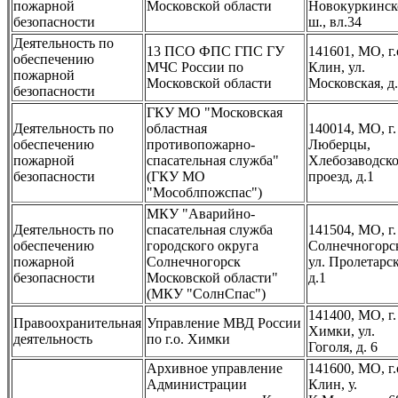
пожарной
Московской области
Новокуркинск
безопасности
ш., вл.34
Деятельность по
13 ПСО ФПС ГПС ГУ
141601, МО, г.
обеспечению
МЧС России по
Клин, ул.
пожарной
Московской области
Московская, д.
безопасности
ГКУ МО "Московская
Деятельность по
областная
140014, МО, г.
обеспечению
противопожарно-
Люберцы,
пожарной
спасательная служба"
Хлебозаводск
безопасности
(ГКУ МО
проезд, д.1
"Мособлпожспас")
МКУ "Аварийно-
Деятельность по
спасательная служба
141504, МО, г.
обеспечению
городского округа
Солнечногорс
пожарной
Солнечногорск
ул. Пролетарск
безопасности
Московской области"
д.1
(МКУ "СолнСпас")
141400, МО, г.
Правоохранительная
Управление МВД России
Химки, ул.
деятельность
по г.о. Химки
Гоголя, д. 6
Архивное управление
141600, МО, г.
Администрации
Клин, у.