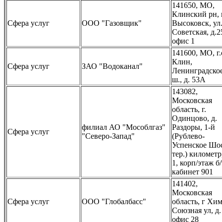
141650, МО,
Клинский рн, г
Сфера услуг
ООО "Газовщик"
Высоковск, ул
Советская, д.2
офис 1
141600, МО, г.
Клин,
Сфера услуг
ЗАО "Водоканал"
Ленинградско
ш., д. 53А
143082,
Московская
область, г.
Одинцово, д.
филиал АО "Мособлгаз"
Раздоры, 1-й
Сфера услуг
"Северо-Запад"
(Рублево-
Успенское Шо
тер.) километр,
1, корп/этаж б/
кабинет 901
141402,
Московская
Сфера услуг
ООО "Глобалбасс"
область, г Хи
Союзная ул, д.
офис 28