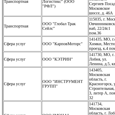
Транспортная
Логистикс" (ООО
Сергиев Посад
"РФЛ")
Московское
шоссе, д. 46А
115035, г. Мос
ООО "Глобал Трак
Овчинниковск
Транспортная
Сейлс"
наб, 22/24с1
пом.36
141435, МО, г.
Сфера услуг
ООО "КарповМоторс"
Химки, Мест
проезд, к.4 по
141730, МО, г.
Сфера услуг
ООО "КЭТРИН"
Лобня, ул.
Ленина, д.5, к
143405,
Московская
область, г.
ООО "ИНСТРУМЕНТ
Сфера услуг
Красногорск, у
ГРУПП"
Строительная, 
3, литер А, по
32
141734,
Московская
область, г. Лоб