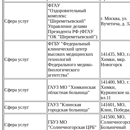
ФГАУ
"Оздоровительный
комплекс
г. Москва, ул.
Сфера услуг
"Шереметьевский"
Вучетича, д. 3
Управление делами
Президента РФ (ФГАУ
"ОК "Шереметьевский")
ФГБУ "Федеральный
клинический центр
высоких медицинских
141435, МО, г.
Сфера услуг
технологий
Химки, мкр.
Федерального медико-
Новогорск
биологического
агентства"
141400, МО, г.
ГАУЗ МО "Химкинская
Химки,
Сфера услуг
областная больница"
Куркинское ш.
вл.11
ГАУЗ "Клинская
141601, МО,
Сфера услуг
городская больница"
Клин, Победы,
141500, МО,
ГБУЗ МО
Солнечногорс
Сфера услуг
"Солнечногорская ЦРБ"
Больничный