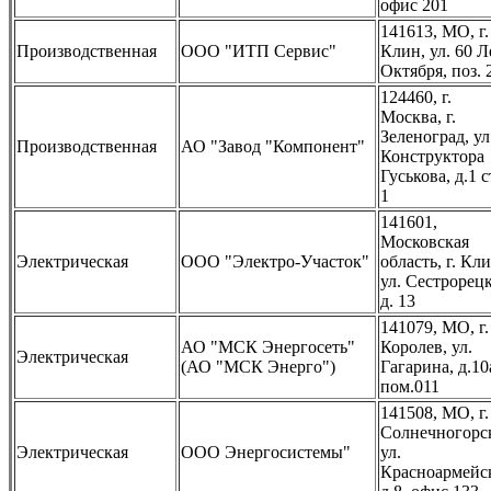
офис 201
141613, МО, г.
Производственная
ООО "ИТП Сервис"
Клин, ул. 60 Л
Октября, поз. 
124460, г.
Москва, г.
Зеленоград, ул
Производственная
АО "Завод "Компонент"
Конструктора
Гуськова, д.1 с
1
141601,
Московская
Электрическая
ООО "Электро-Участок"
область, г. Кли
ул. Сестрорецк
д. 13
141079, МО, г.
АО "МСК Энергосеть"
Королев, ул.
Электрическая
(АО "МСК Энерго")
Гагарина, д.10
пом.011
141508, МО, г.
Солнечногорс
Электрическая
ООО Энергосистемы"
ул.
Красноармейск