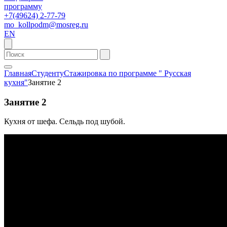
программу
+7(49624) 2-77-79
mo_kollpodm@mosreg.ru
EN
Главная
Студенту
Стажировка по программе " Русская
кухня"
Занятие 2
Занятие 2
Кухня от шефа. Сельдь под шубой.