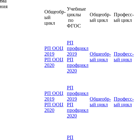
мма
ния
Учебные
Общеобр-
циклы
Общеобр-
Професс-
ый
по
ый цикл
ый цикл
цикл
ФГОС
РП
РП ООЦ
профцикл
2019
2019
Общеобр-
Професс-
РП ООЦ
РП
ый цикл
ый цикл
2020
профцикл
2020
РП
РП ООЦ
профцикл
2019
2019
Общеобр-
Професс-
РП ООЦ
РП
ый цикл
ый цикл
2020
профцикл
2020
РП